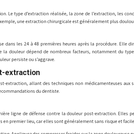
on. Le type d’extraction réalisée, la zone de l’extraction, les c
r exemple, une extraction chirurgicale est généralement plus doulo
e dans les 24 à 48 premières heures après la procédure. Elle dim
e la douleur dépend de nombreux facteurs, notamment du type d’
ouleur persiste ou s’aggrave.
t-extraction
ost-extraction, allant des techniques non médicamenteuses aux 
s recommandations du dentiste.
 ligne de défense contre la douleur post-extraction. Elles peuve
n premier lieu, car elles sont généralement sans risque et facil
action. Appliquez des compresses froides sur la zone douloureuse pen