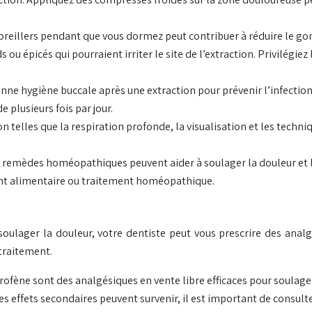
x oreillers pendant que vous dormez peut contribuer à réduire le go
ds ou épicés qui pourraient irriter le site de l’extraction. Privilég
onne hygiène buccale après une extraction pour prévenir l’infectio
e plusieurs fois par jour.
on telles que la respiration profonde, la visualisation et les techn
et remèdes homéopathiques peuvent aider à soulager la douleur et 
ent alimentaire ou traitement homéopathique.
lager la douleur, votre dentiste peut vous prescrire des analgés
 traitement.
rofène sont des analgésiques en vente libre efficaces pour soulager
Des effets secondaires peuvent survenir, il est important de consult