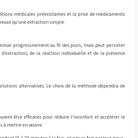
onditions médicales préexistantes et la prise de médicaments
ureuse qu’une extraction simple.
inue progressivement au fil des jours, mais peut persister
extraction, de la réaction individuelle et de la présence
solutions alternatives. Le choix de la méthode dépendra de
nt être efficaces pour réduire l’inconfort et accélérer le
es à mettre en œuvre.
dant 15 à 20 minutes à la fois, plusieurs fois par jour, pour