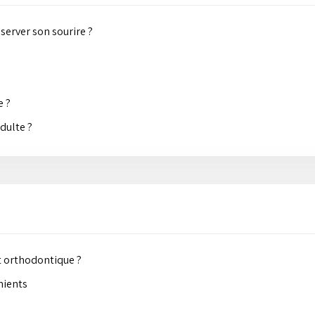
server son sourire ?
e ?
dulte ?
t orthodontique ?
nients