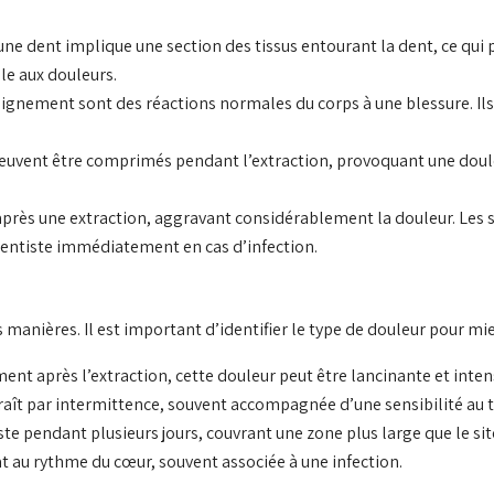
’une dent implique une section des tissus entourant la dent, ce qui 
ble aux douleurs.
saignement sont des réactions normales du corps à une blessure. Ils
 peuvent être comprimés pendant l’extraction, provoquant une doul
 après une extraction, aggravant considérablement la douleur. Le
n dentiste immédiatement en cas d’infection.
manières. Il est important d’identifier le type de douleur pour mie
ent après l’extraction, cette douleur peut être lancinante et inte
araît par intermittence, souvent accompagnée d’une sensibilité au 
ste pendant plusieurs jours, couvrant une zone plus large que le site
at au rythme du cœur, souvent associée à une infection.