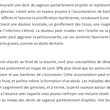
ntourant une dent de sagesse partiellement éruptée et représent
encive, créant ainsi un espace propice à l’accumulation de bacté
ifficile et favorise la prolifération bactérienne, conduisant à une
luent une douleur localisée, un gonflement des tissus, une rougeu
e l’infection s’étend. La douleur peut irradier vers l’oreille ou l
nts peut aggraver la péricoronarite, car ces aliments favorisent 
tions graves, comme un abcès dentaire.
cile d’accès au fond de la bouche, sont plus susceptibles de dé
esse présentent un risque de carie 30% plus élevé que les autres mola
aire et aux bactéries de s’accumuler. Cette accumulation peut en
u froid, et parfois même la formation d’un abcès. Les maladies des 
aignement des gencives, et à terme, la perte osseuse autour de l
’aisance avec laquelle vous pouvez nettoyer une molaire située plus
le au niveau des dents de sagesse partiellement éruptées. Une 