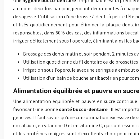
Une
hygiène bucco-dentaire
irréprochable est la première
au moins deux fois par jour, pendant deux minutes à chaque 
de sagesse. L’utilisation d’une brosse à dents à petite tête pe
utilisés quotidiennement pour éliminer la plaque dentaire
responsables, dans 60% des cas, des inflammations buccale
irriguer délicatement sous l’opercule, éliminant ainsi les ba
Brossage des dents matin et soir pendant 2 minutes av
Utilisation quotidienne du fil dentaire ou de brossette
Irrigation sous l’opercule avec une seringue à embout c
Utilisation d’un bain de bouche antibactérien pour com
Alimentation équilibrée et pauvre en sucr
Une alimentation équilibrée et pauvre en sucre contribue 
favorisant une bonne
santé bucco-dentaire
. Il est impor
gencives. Il faut savoir qu’une consommation excessive de su
en calcium, en vitamine D et en vitamine C, qui sont essentie
et les protéines maigres sont d’excellents choix pour ma