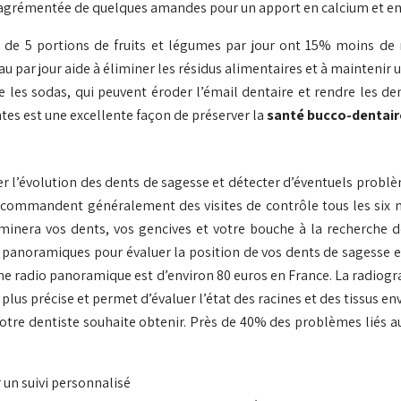
re, agrémentée de quelques amandes pour un apport en calcium et en
e 5 portions de fruits et légumes par jour ont 15% moins de r
au par jour aide à éliminer les résidus alimentaires et à maintenir u
les sodas, qui peuvent éroder l’émail dentaire et rendre les den
ntes est une excellente façon de préserver la
santé bucco-dentai
ler l’évolution des dents de sagesse et détecter d’éventuels probl
s recommandent généralement des visites de contrôle tous les six m
xaminera vos dents, vos gencives et votre bouche à la recherche 
panoramiques pour évaluer la position de vos dents de sagesse e
une radio panoramique est d’environ 80 euros en France. La radio
 plus précise et permet d’évaluer l’état des racines et des tissus e
votre dentiste souhaite obtenir. Près de 40% des problèmes liés 
r un suivi personnalisé