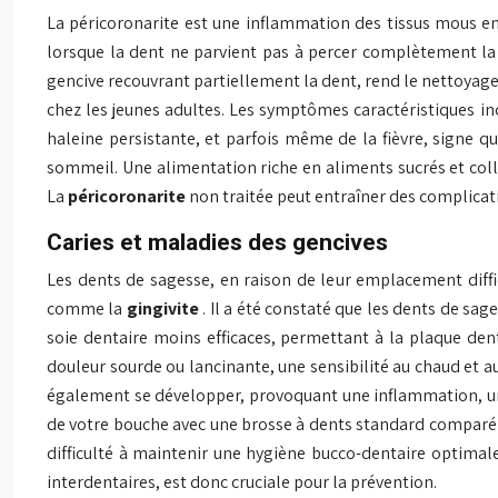
La péricoronarite est une inflammation des tissus mous e
lorsque la dent ne parvient pas à percer complètement la g
gencive recouvrant partiellement la dent, rend le nettoyage d
chez les jeunes adultes. Les symptômes caractéristiques inc
haleine persistante, et parfois même de la fièvre, signe qu
sommeil. Une alimentation riche en aliments sucrés et colla
La
péricoronarite
non traitée peut entraîner des complica
Caries et maladies des gencives
Les dents de sagesse, en raison de leur emplacement diffi
comme la
gingivite
. Il a été constaté que les dents de sag
soie dentaire moins efficaces, permettant à la plaque dent
douleur sourde ou lancinante, une sensibilité au chaud et a
également se développer, provoquant une inflammation, un s
de votre bouche avec une brosse à dents standard comparé à l
difficulté à maintenir une hygiène bucco-dentaire optima
interdentaires, est donc cruciale pour la prévention.