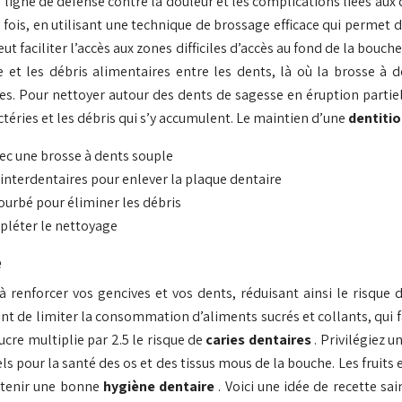
 ligne de défense contre la douleur et les complications liées aux
fois, en utilisant une technique de brossage efficace qui permet d’
ut faciliter l’accès aux zones difficiles d’accès au fond de la bouch
 et les débris alimentaires entre les dents, là où la brosse à d
s. Pour nettoyer autour des dents de sagesse en éruption partiel
ctéries et les débris qui s’y accumulent. Le maintien d’une
dentiti
ec une brosse à dents souple
s interdentaires pour enlever la plaque dentaire
ourbé pour éliminer les débris
pléter le nettoyage
e
à renforcer vos gencives et vos dents, réduisant ainsi le risque
tant de limiter la consommation d’aliments sucrés et collants, qui 
cre multiplie par 2.5 le risque de
caries dentaires
. Privilégiez
ls pour la santé des os et des tissus mous de la bouche. Les fruits e
intenir une bonne
hygiène dentaire
. Voici une idée de recette sa