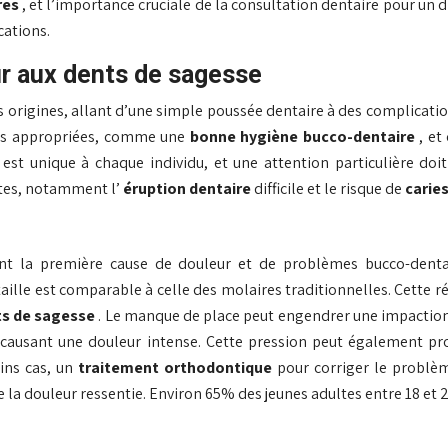
res
, et l’importance cruciale de la consultation dentaire pour un 
cations.
r aux dents de sagesse
es origines, allant d’une simple poussée dentaire à des complicati
ives appropriées, comme une
bonne hygiène bucco-dentaire
, et
st unique à chaque individu, et une attention particulière doi
ntes, notamment l’
éruption dentaire
difficile et le risque de
carie
nt la première cause de douleur et de problèmes bucco-denta
taille est comparable à celle des molaires traditionnelles. Cette 
ts de sagesse
. Le manque de place peut engendrer une impaction d
et causant une douleur intense. Cette pression peut également
ains cas, un
traitement orthodontique
pour corriger le problèm
de la douleur ressentie. Environ 65% des jeunes adultes entre 18 e