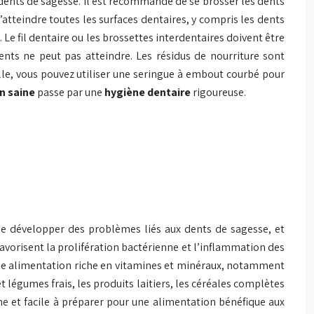
 dents de sagesse. Il est recommandé de se brosser les dents
atteindre toutes les surfaces dentaires, y compris les dents
e. Le fil dentaire ou les brossettes interdentaires doivent être
ents ne peut pas atteindre. Les résidus de nourriture sont
le, vous pouvez utiliser une seringue à embout courbé pour
on saine
passe par une
hygiène dentaire
rigoureuse.
 de développer des problèmes liés aux dents de sagesse, et
favorisent la prolifération bactérienne et l’inflammation des
 une alimentation riche en vitamines et minéraux, notamment
t légumes frais, les produits laitiers, les céréales complètes
ine et facile à préparer pour une alimentation bénéfique aux